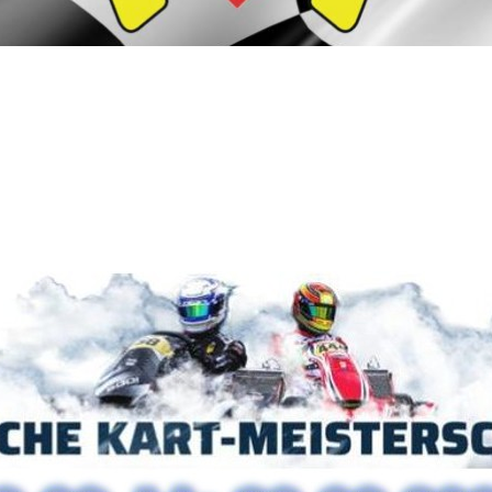
MSC Tacherting
ndkartslalom